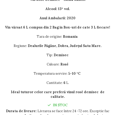
Alcool: 13° vol.
Anul Ambalarii: 2020
Vin vărsat 6 L compus din 2 Bag in Box-uri de cate 3 L fiecare!
Tara de origine:
Romania
Regiune:
Dealurile Păgâne, Dobra, Județul Satu Mare.
Tip:
Demisec
Culoare:
Rosé
Temperatura servire:
5
-10 °C
Cantitate:
6
L
Ideal tuturor celor care preferă vinul rosé demisec de
calitate.
IN STOC
Durata de livrare:
Livrarea se face între 24 -72 ore. Exceptie fac