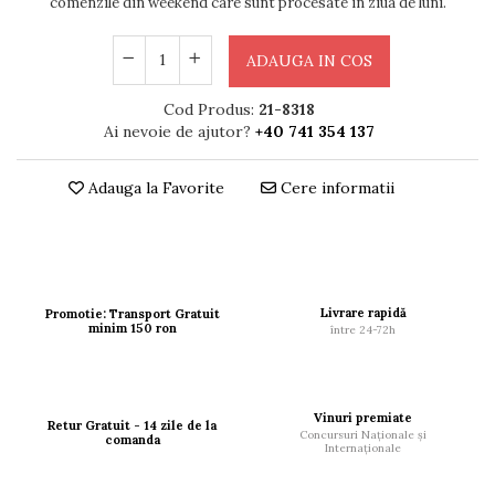
comenzile din weekend care sunt procesate în ziua de luni.
ADAUGA IN COS
Cod Produs:
21-8318
Ai nevoie de ajutor?
+40 741 354 137
Adauga la Favorite
Cere informatii
Livrare rapidă
Promotie: Transport Gratuit
minim 150 ron
între 24-72h
Vinuri premiate
Retur Gratuit - 14 zile de la
Concursuri Naționale și
comanda
Internaționale