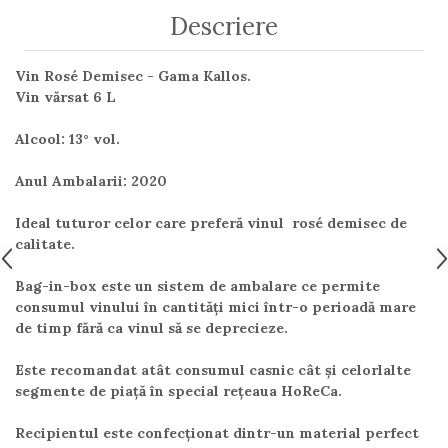
Descriere
Vin Rosé Demisec - Gama Kallos.
Vin vărsat 6 L
Alcool: 13° vol.
Anul Ambalarii: 2020
Ideal tuturor celor care preferă vinul rosé demisec de
calitate.
Bag-in-box este un sistem de ambalare ce permite
consumul vinului în cantități mici într-o perioadă mare
de timp fără ca vinul să se deprecieze.
Este recomandat atât consumul casnic cât și celorlalte
segmente de piață în special rețeaua HoReCa.
Recipientul este confecționat dintr-un material perfect