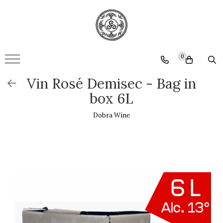
Vin Sticla
Vin Varsat
Baricat
Vin Alb
0
Vin Rosu
Vin Rosu
Vin Rosé Demisec - Bag in
Vin Rose
box 6L
Dobra Wine